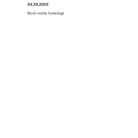
XX.XX.20XX
Noch nichts hinterlegt
XX.XX.20XX
Noch nichts hinterlegt